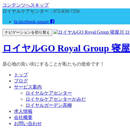
コンテンツへスキップ
ロイヤルケアセンター：
072-839-7250
fa-facebook-square
ナビゲーションを切り替え
ロイヤルGO Royal Grou
居心地の良い街にすることが私たちの使命です！
トップ
ブログ
サービス案内
ロイヤルケアセンター
ロイヤルケアセンターかみだ
ロイヤルガーデン高柳
求人情報
会社概要
お問い合わせ