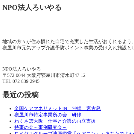
NPO法人ろいやる
地域の方々が住み慣れた自宅で充実した生活がおくれるよう
寝屋川市元気アップ介護予防ポイント事業の受け入れ施設と
NPO法人ろいやる
〒572-0044 大阪府寝屋川市清水町47-12
TEL:072-839-2945
最近の投稿
全国ケアマネサミットIN 沖縄 宮古島
寝屋川市特定事業所の会 研修
わくさぽ大阪 仕事と介護の両立支援
特事の会～事例研究会～
ロイヤルグループ映画鑑賞「ケアニン」～あなたでよか