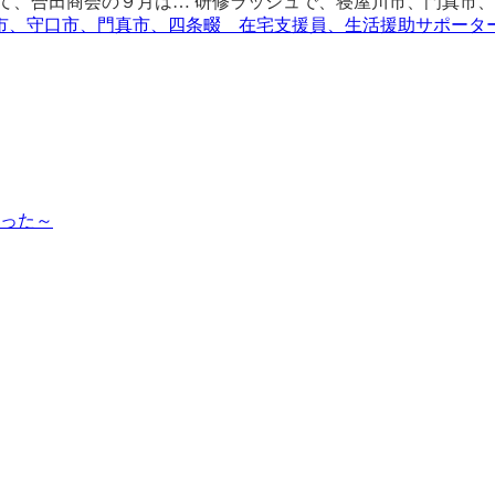
て、合田商会の９月は… 研修ラッシュで、寝屋川市、門真市、
市、守口市、門真市、四条畷 在宅支援員、生活援助サポータ
った～