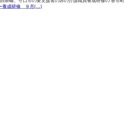
四条畷、守口市の要支援者のみの介護職員養成研修の 各市町
ー養成研修 ９月
[…]