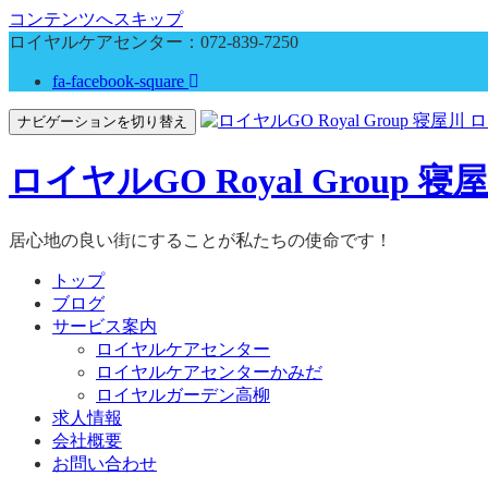
コンテンツへスキップ
ロイヤルケアセンター：
072-839-7250
fa-facebook-square
ナビゲーションを切り替え
ロイヤルGO Royal Grou
居心地の良い街にすることが私たちの使命です！
トップ
ブログ
サービス案内
ロイヤルケアセンター
ロイヤルケアセンターかみだ
ロイヤルガーデン高柳
求人情報
会社概要
お問い合わせ