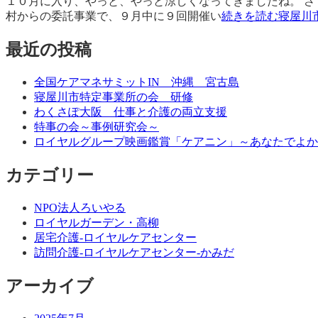
１０月に入り、やっと、やっと涼しくなってきましたね。 さ
村からの委託事業で、９月中に９回開催い
続きを読む寝屋川
最近の投稿
全国ケアマネサミットIN 沖縄 宮古島
寝屋川市特定事業所の会 研修
わくさぽ大阪 仕事と介護の両立支援
特事の会～事例研究会～
ロイヤルグループ映画鑑賞「ケアニン」～あなたでよか
カテゴリー
NPO法人ろいやる
ロイヤルガーデン・高柳
居宅介護-ロイヤルケアセンター
訪問介護-ロイヤルケアセンター-かみだ
アーカイブ