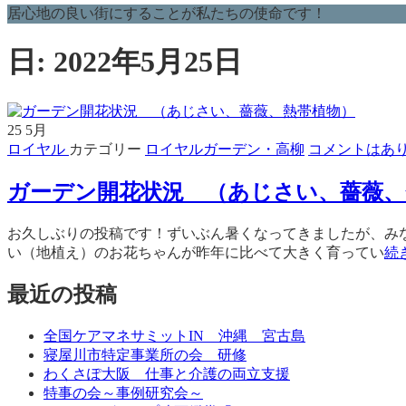
居心地の良い街にすることが私たちの使命です！
日: 2022年5月25日
25
5月
ロイヤル
カテゴリー
ロイヤルガーデン・高柳
コメントはあ
ガーデン開花状況 （あじさい、薔薇、
お久しぶりの投稿です！ずいぶん暑くなってきましたが、みな
い（地植え）のお花ちゃんが昨年に比べて大きく育ってい
続
最近の投稿
全国ケアマネサミットIN 沖縄 宮古島
寝屋川市特定事業所の会 研修
わくさぽ大阪 仕事と介護の両立支援
特事の会～事例研究会～