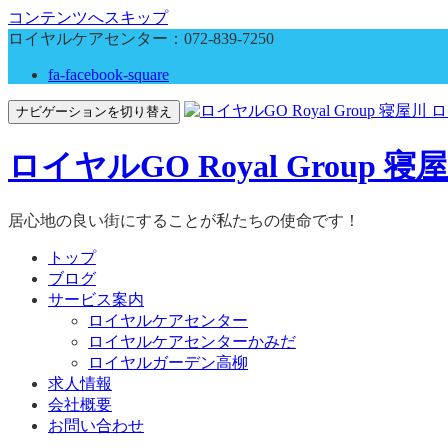
コンテンツへスキップ
ロイヤルケアセンター：
072-839-7250
fa-facebook-square
ナビゲーションを切り替え
ロイヤルGO Royal Grou
居心地の良い街にすることが私たちの使命です！
トップ
ブログ
サービス案内
ロイヤルケアセンター
ロイヤルケアセンターかみだ
ロイヤルガーデン高柳
求人情報
会社概要
お問い合わせ